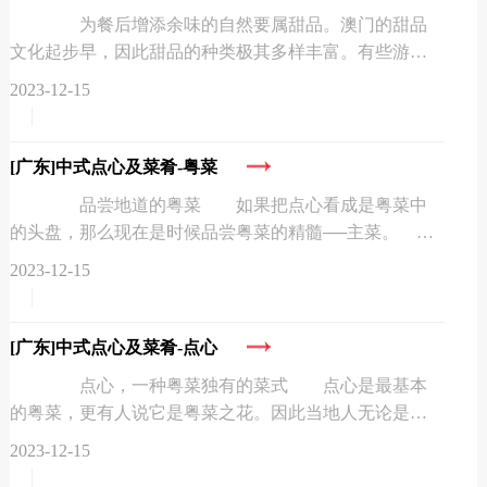
为餐后增添余味的自然要属甜品。澳门的甜品
文化起步早，因此甜品的种类极其多样丰富。有些游客
甚至专门为了这里的甜品而来。 有些粤菜餐厅撰写
2023-12-15
餐牌时会把甜品划分在...
[广东]
中式点心及菜肴-粤菜
品尝地道的粤菜 如果把点心看成是粤菜中
的头盘，那么现在是时候品尝粤菜的精髓──主菜。
粤菜的上菜顺序和西餐不同，会先上头盘，然后是汤，
2023-12-15
之后是主菜。依据不...
[广东]
中式点心及菜肴-点心
点心，一种粤菜独有的菜式 点心是最基本
的粤菜，更有人说它是粤菜之花。因此当地人无论是早
上、中午或晚上都会吃点心，并在吃点心的同时泡上一
2023-12-15
壶茶品味，这项活动称...