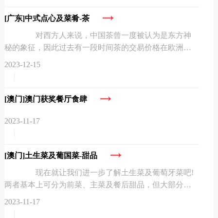
[广东]
中式点心及菜肴-茶
对西方人来说，中国茶曾一度被认为是东方神
秘的象征，因此过去有一段时间茶的交易价格在欧洲市
场中贵如黄金。现今，不同国家的人每天都会喝一杯
2023-12-15
茶，这说明喝茶仍然是全...
[澳门]
澳门获奖餐厅食肆
2023-11-17
[澳门]
土生菜及葡国菜-甜品
现在就让我们进一步了解土生菜及葡萄牙菜吧!
两者基本上可分为前菜、主菜及餐后甜品，但大部分餐
厅的前菜和主菜很多都是同时端到桌上的。 葡挞(葡
2023-11-17
式蛋挞) 葡挞最早...