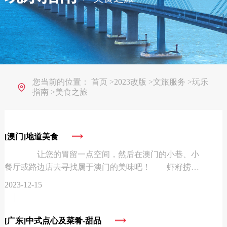
您当前的位置：
首页
>
2023改版
>
文旅服务
>
玩乐
指南
>
美食之旅
[澳门]
地道美食
让您的胃留一点空间，然后在澳门的小巷、小
餐厅或路边店去寻找属于澳门的美味吧！ 虾籽捞
面 在蛋黄面中放入虾籽的捞面。虽然虾籽每颗都只
2023-12-15
是小小的，但鲜味十足，...
[广东]
中式点心及菜肴-甜品