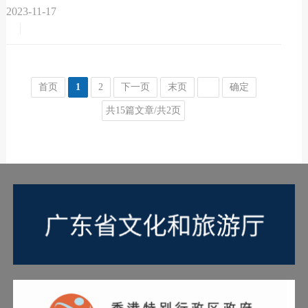
厅的前菜和主菜很多都是同时端到桌上的。 八爪鱼
2023-11-17
沙律 把灼过的八爪...
首页
1
2
下一页
末页
确定
共15篇文章/共2页