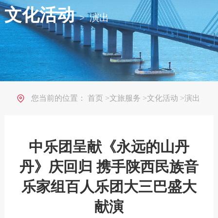
文化活动
>
演出
您当前的位置：
首页
>
文旅服务
>
文化活动
>
演出
中乐团呈献《永远的山丹
丹》庆回归 携手陕西民族音
乐家组百人乐团大三巴盛大
献演