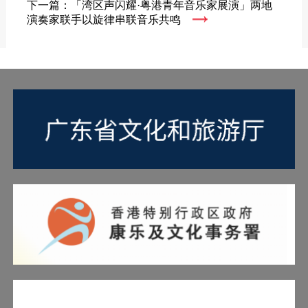
下一篇：「湾区声闪耀·粤港青年音乐家展演」两地
演奏家联手以旋律串联音乐共鸣