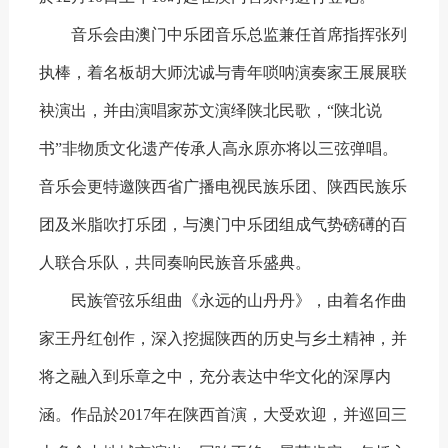
音乐会由澳门中乐团音乐总监兼任首席指挥张列
执棒，着名板胡大师沈诚与青年唢呐演奏家王展展联
袂演出，并由演唱家苏文演绎陕北民歌，“陕北说
书”非物质文化遗产传承人高永原亦将以三弦弹唱。
音乐会更特邀陕西省广播电视民族乐团、陕西民族乐
团及米脂吹打乐团，与澳门中乐团组成气势磅礡的百
人联合乐队，共同奏响民族音乐盛典。
民族管弦乐组曲《永远的山丹丹》，由着名作曲
家王丹红创作，深入挖掘陕西的历史与乡土精神，并
将之融入到乐章之中，充分表达中华文化的深厚内
涵。作品於2017年在陕西首演，大受欢迎，并巡回三