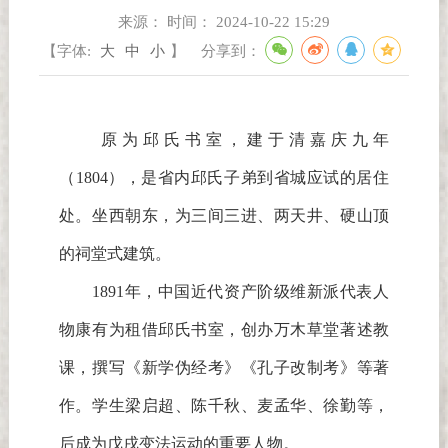
来源：
时间：
2024-10-22 15:29
【字体:
大
中
小
】
分享到：
原为邱氏书室，建于清嘉庆九年
（1804），是省内邱氏子弟到省城应试的居住
处。坐西朝东，为三间三进、两天井、硬山顶
的祠堂式建筑。
1891年，中国近代资产阶级维新派代表人
物康有为租借邱氏书室，创办万木草堂著述教
课，撰写《新学伪经考》《孔子改制考》等著
作。学生梁启超、陈千秋、麦孟华、徐勤等，
后成为戊戌变法运动的重要人物。