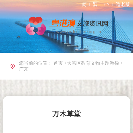
简
繁
EN
适老版
您当前的位置：
首页
>
大湾区教育文物主题游径
>
广东
万木草堂